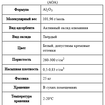
(АОА)
Al
O
Формула
2
3
Молекулярный вес
101,96 г/моль
Вид адсорбента
Активный оксид алюминия
Вид оксида
Твёрдый
Белый, допустимы кремовые
Цвет
оттенки
2
Пористость
260-300 г/см
3
Насыпная плотность
0,5-0,83 г/см
Фасовка
25 кг
Хранение
В сухих помещениях
Температура
2-20°C
хранения